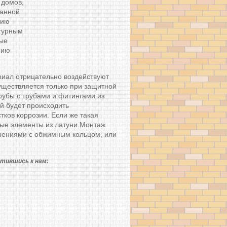
 домов,
ванной
нию
атурным
ые
нию
ериал отрицательно воздействуют
уществляется только при защитной
рубы с трубами и фитингами из
й будет происходить
тков коррозии. Если же такая
ные элементы из латуни.Монтаж
нениями с обжимным кольцом, или
тившись к нам: