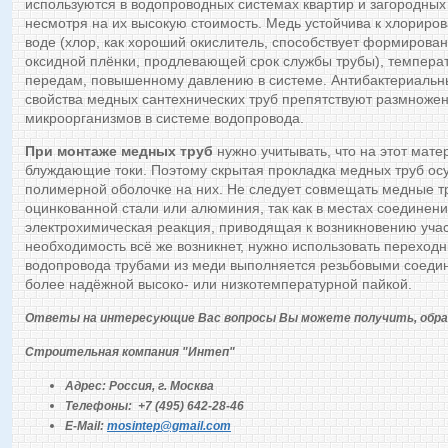
используются в водопроводных системах квартир и загородных
несмотря на их высокую стоимость. Медь устойчива к хлориро
воде (хлор, как хороший окислитель, способствует формирова
оксидной плёнки, продлевающей срок службы трубы), темпер
передам, повышенному давлению в системе. Антибактериальн
свойства медных сантехнических труб препятствуют размноже
микроорганизмов в системе водопровода.
При монтаже медных труб
нужно учитывать, что на этот мат
блуждающие токи. Поэтому скрытая прокладка медных труб ос
полимерной оболочке на них. Не следует совмещать медные т
оцинкованной стали или алюминия, так как в местах соединени
электрохимическая реакция, приводящая к возникновению учас
необходимость всё же возникнет, нужно использовать переход
водопровода трубами из меди выполняется резьбовыми соеди
более надёжной высоко- или низкотемпературной пайкой.
Ответы на интересующие Вас вопросы Вы можете получить, обра
Строительная компания "Интеп"
Адрес: Россия, г. Москва
Телефоны: +7 (495) 642-28-46
E-Mail:
mosintep@gmail.com