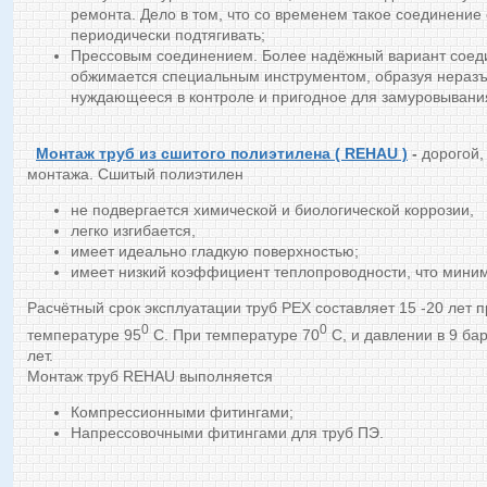
ремонта. Дело в том, что со временем такое соединение 
периодически подтягивать;
Прессовым соединением. Более надёжный вариант соеди
обжимается специальным инструментом, образуя неразъ
нуждающееся в контроле и пригодное для замуровывания
Монтаж труб из сшитого полиэтилена ( REHAU )
-
дорогой,
монтажа. Сшитый полиэтилен
не подвергается химической и биологической коррозии,
легко изгибается,
имеет идеально гладкую поверхностью;
имеет низкий коэффициент теплопроводности, что миним
Расчётный срок эксплуатации труб PEX составляет 15 -20 лет 
0
0
температуре 95
С. При температуре 70
С, и давлении в 9 бар
лет.
Монтаж труб REHAU выполняется
Компрессионными фитингами;
Напрессовочными фитингами для труб ПЭ.