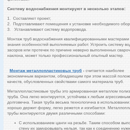
Систему водоснабжения монтируют в несколько этапов:
1. Составляют проект;
2. Подготавливают помещения к установке необходимого обор
3. Устанавливают систему водопровода.
Монтаж труб водоснабжения квалифицированными мастерами 
знания особенностей выполняемых работ. Устроить систему во
засоров или протечек по причине неверно выполненных сваро
наклона, может только профессиональный опытный мастер.
Монтаж металлопластиковых труб
-
считается наиболее
экономичным вариантом, обладающим при этом массой полож
качеств, обусловленных свойствами самого материала труб.
Металлопластиковые трубы это армированная металлом поли
труба. Она легко монтируется, устойчива к любым агрессивны
долговечна. Такая труба весьма технологична в использовании
хорошо держит форму, легко режется и изгибается. Металлопл
трубы монтируются двумя различными способами:
С использованием цанги на резьбе. Таким способом вы
стену их замуровывать нельзя, так как к соединению нужн