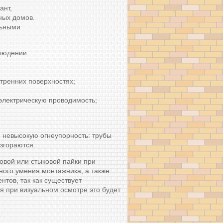
ант,
ных домов.
льными
блюдении
тренних поверхностях;
электрическую проводимость;
и невысокую огнеупорность: трубы
згораются.
вой или стыковой пайки при
ного умения монтажника, а также
тов, так как существует
я при визуальном осмотре это будет
о