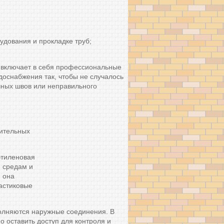
удования и прокладке труб;
включает в себя профессиональные
доснабжения так, чтобы не случалось
чных швов или неправильного
ительных
этиленовая
м средам и
: она
астиковые
полняются наружные соединения. В
о оставить доступ для контроля и