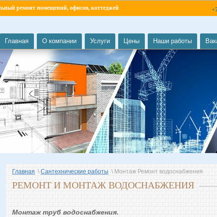
льный ремонт помещений, офисов, коттеджей
+
Главная
О компании
Услуги
Цены
Наши работы
Вак
Главная
\
Сантехнические работы
\ Монтаж Ремонт водоснабжения
РЕМОНТ И МОНТАЖ ВОДОСНАБЖЕНИЯ
Монтаж труб водоснабжения.