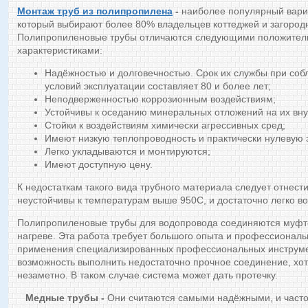
Монтаж труб из полипропилена
-
наиболее популярный вари
который выбирают более 80% владельцев коттеджей и загород
Полипропиленовые трубы отличаются следующими положите
характеристиками:
Надёжностью и долговечностью. Срок их службы при со
условий эксплуатации составляет 80 и более лет;
Неподверженностью коррозионным воздействиям;
Устойчивы к оседанию минеральных отложений на их вну
Стойки к воздействиям химически агрессивных сред;
Имеют низкую теплопроводность и практически нулевую 
Легко укладываются и монтируются;
Имеют доступную цену.
К недостаткам такого вида трубного материала следует отнест
неустойчивы к температурам выше 950С, и достаточно легко во
Полипропиленовые трубы для водопровода соединяются муфто
нагреве. Эта работа требует большого опыта и профессиональ
применения специализированных профессиональных инструмен
возможность выполнить недостаточно прочное соединение, хот
незаметно. В таком случае система может дать протечку.
Медные трубы -
Они считаются самыми надёжными, и част