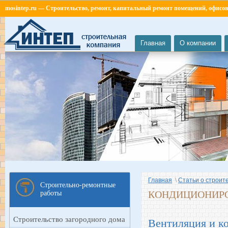
mosintep.ru
— Строительство, ремонт, капитальный ремонт помещений, офисов
Главная
О компании
Главная
\
Статьи о строит
Строительно-ремонтные
КОНДИЦИОНИР
работы
Строительство загородного дома
Вентиляция и к